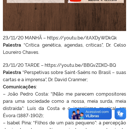
23/11/20 MANHÃ – https://youtu.be/itAXDyWDkGk
Palestra
“Crítica genética, agendas, críticas”, Dr. Celso
Loureiro Chaves.
23/11/20 TARDE – https://youtu.be/BBGvZDXD-BQ
Palestra
“Perspetivas sobre Saint-Saëns no Brasil – suas
cartas e a imprensa”, Dr. David Cranmer;
Comunicações
:
– João Pedro Costa: “[N]ão me parecem compositores
para uma sociedade como a nossa, meia surda, meia
distraída”: Luís da Costa e o jornalismo musical em
Évora (1887-1902);
– Isabel Pina: “Filhos de um país pequeno”: a percepção