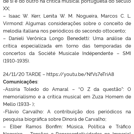
de si e do outro na crítica musical portuguesa do século
XX;
– Isaac W. Kerr, Lenita W. M. Nogueira, Marcos C. L.
Virmond: Algumas considerações sobre o conceito de
melodia italiana nos periódicos do secondo ottocento;
– Danieli Verônica Longo Benedetti: Uma análise da
crítica especializada em torno das temporadas de
concertos da Société Musicale Indépendente – SMI
(1910-1935).
24/11/20 TARDE – https://youtu.be/NfVs7eTriA8
Comunicações
:
-Assíria Toledo do Amaral – “O Z da questão”: O
memorialismo e a crítica musical em Zuza Homem de
Mello (1933- );
-Flávio Carvalho: A contribuição dos periódicos na
pesquisa biográfica sobre Dinorá de Carvalho;
– Elber Ramos Bonfim: Música, Política e Tráfico
Negreiro – Tensões e Representatividades no Imperial