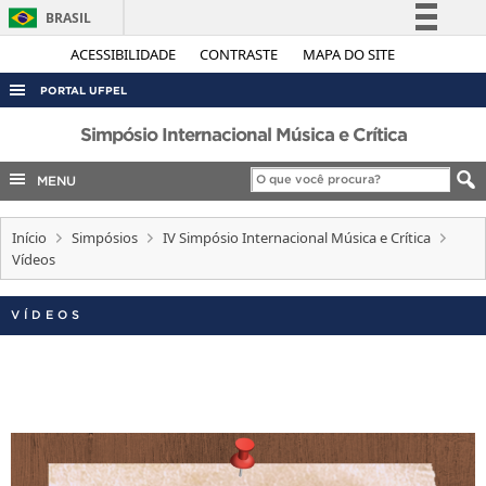
BRASIL
Simplifique!
ACESSIBILIDADE
CONTRASTE
MAPA DO SITE
Comunica BR
PORTAL UFPEL
Participe
ACESSO À INFORMAÇÃO
Simpósio Internacional Música e Crítica
Acesso à informação
AUDITORIA
MENU
Legislação
COBALTO
Canais
Início
Simpósios
IV Simpósio Internacional Música e Crítica
CONCURSOS
Vídeos
EDITAIS
INTERNACIONAL
VÍDEOS
OUVIDORIA
PORTARIAS
TELEFONES