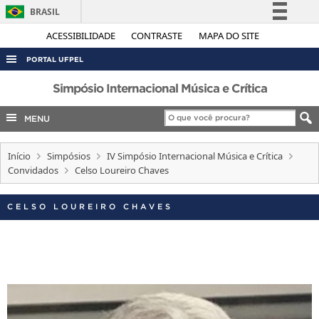
BRASIL
Simplifique!
ACESSIBILIDADE
CONTRASTE
MAPA DO SITE
Comunica BR
PORTAL UFPEL
Participe
ACESSO À INFORMAÇÃO
Simpósio Internacional Música e Crítica
Acesso à informação
AUDITORIA
MENU
Legislação
COBALTO
Canais
Início
Simpósios
IV Simpósio Internacional Música e Crítica
CONCURSOS
Convidados
Celso Loureiro Chaves
EDITAIS
INTERNACIONAL
CELSO LOUREIRO CHAVES
OUVIDORIA
PORTARIAS
TELEFONES