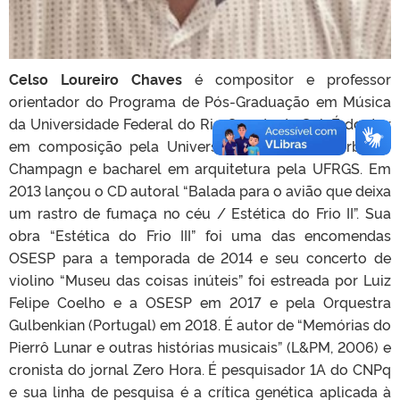
Celso Loureiro Chaves
é compositor e professor
orientador do Programa de Pós-Graduação em Música
da Universidade Federal do Rio Grande do Sul. É doutor
em composição pela University of Illinois at Urbana-
Champagn e bacharel em arquitetura pela UFRGS. Em
2013 lançou o CD autoral “Balada para o avião que deixa
um rastro de fumaça no céu / Estética do Frio II”. Sua
obra “Estética do Frio III” foi uma das encomendas
OSESP para a temporada de 2014 e seu concerto de
violino “Museu das coisas inúteis” foi estreada por Luiz
Felipe Coelho e a OSESP em 2017 e pela Orquestra
Gulbenkian (Portugal) em 2018. É autor de “Memórias do
Pierrô Lunar e outras histórias musicais” (L&PM, 2006) e
cronista do jornal Zero Hora. É pesquisador 1A do CNPq
e sua linha de pesquisa é a crítica genética aplicada à