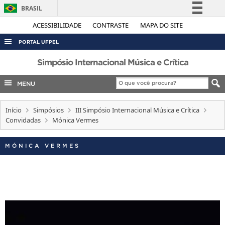
BRASIL
Simplifique!
ACESSIBILIDADE
CONTRASTE
MAPA DO SITE
Comunica BR
PORTAL UFPEL
Participe
ACESSO À INFORMAÇÃO
Simpósio Internacional Música e Crítica
Acesso à informação
AUDITORIA
MENU
Legislação
COBALTO
Canais
Início
Simpósios
III Simpósio Internacional Música e Crítica
CONCURSOS
Convidadas
Mónica Vermes
EDITAIS
INTERNACIONAL
MÓNICA VERMES
OUVIDORIA
PORTARIAS
TELEFONES