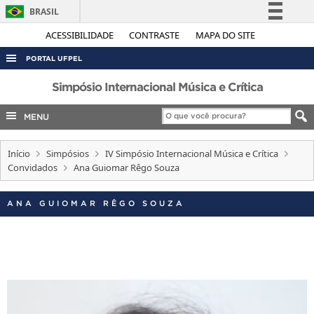
BRASIL
Simplifique!
ACESSIBILIDADE
CONTRASTE
MAPA DO SITE
Comunica BR
PORTAL UFPEL
Participe
ACESSO À INFORMAÇÃO
Simpósio Internacional Música e Crítica
Acesso à informação
AUDITORIA
MENU
Legislação
COBALTO
Canais
Início
Simpósios
IV Simpósio Internacional Música e Crítica
CONCURSOS
Convidados
Ana Guiomar Rêgo Souza
EDITAIS
INTERNACIONAL
ANA GUIOMAR RÊGO SOUZA
OUVIDORIA
PORTARIAS
TELEFONES