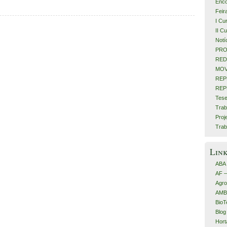
Enco
Feir
I Cu
II C
Notí
PRO
RED
MOV
REP
REP
Tese
Trab
Proj
Trab
Lin
ABA
AF 
Agro
AMB
BioT
Blog
Hort