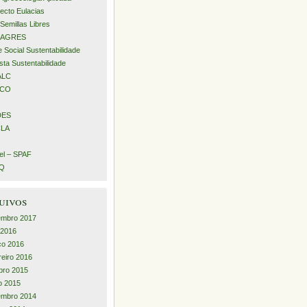
ecto Eulacias
Semillas Libres
AGRES
 Social Sustentabilidade
sta Sustentabilidade
ALC
ECO
DES
LA
l – SPAF
iQ
uivos
embro 2017
l 2016
ço 2016
reiro 2016
bro 2015
o 2015
embro 2014