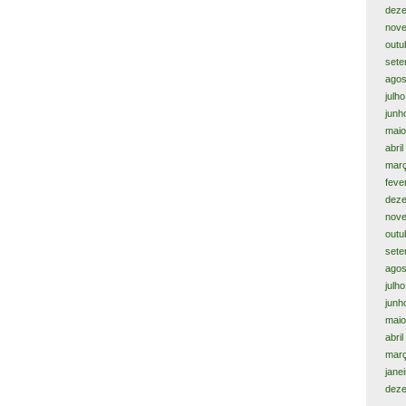
dez
nov
outu
sete
agos
julh
junh
maio
abril
març
feve
dez
nov
outu
sete
agos
julh
junh
maio
abri
mar
jane
dez