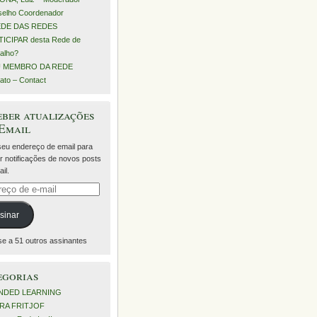
elho Coordenador
EDE DAS REDES
ICIPAR desta Rede de
alho?
 MEMBRO DA REDE
ato – Contact
ber atualizações
 Email
 seu endereço de email para
r notificações de novos posts
il.
eço
sinar
se a 51 outros assinantes
egorias
NDED LEARNING
RA FRITJOF