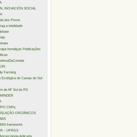
A
AL INOVACIÓN SOCIAL
A
la dos Povos
rag a totalidade
debate
ida
minate
apa hortaliças Publicações
ificas
efesaDaComida
GRI
ly Farming
a Ecológica de Caxias do Sul-
m de AF Sul do RS
MINDER
A
PO CNPq
ISLAÇÃO ORGÂNICOS
MIS
MIS framework
R – UFRGS
Agroecologia Aplicada