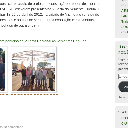
o, com o apoio do projeto de construção de redes de trabalho
Cons
/FAPESC, estiveram presentes na V Festa da Semente Crioula. O
A R
 dias 18-22 de abril de 2012, na cidade de Anchieta e constou de
PART
três dias e no final de semana uma exposição com materiais
Trab
ícola ou de outra origem.
SOU
Cont
o participa da V Festa Nacional as Sementes Crioulas
Rece
por
Digite
recebe
por ema
Ender
de
e-
As
mail
Junte-
Cat
BLE
CAP
nhum comentário