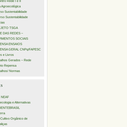
ntro Rede I e II
a Agroecológica
rso Sustentabilidade
urso Sustentabilidade
cias
JETO TSGA
E DAS REDES –
IMENTOS SOCIAIS
ENSA ENSAIOS
ENSA GERAL CNPq/FAPESC
s e Livros
alhos Gerados – Rede
eto Repensa
alhos/ Normas
ks
– NEAF
ecologia e Alternativas
IENTEBRASIL
erra
 Cultivo Orgânico de
aliças