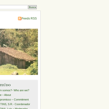
Feeds RSS
teúdo
m somos?- Who are we?
e – About
promisso – Commitment
INS, S.R.- Coordenador
NA, Luiz – Moderador