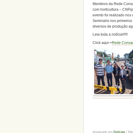
Membros da Rede Consagr
com horticultura – CNPq
evento foi realizado nos
Seminário nos primeiros 
diversos de produção agr
Leia toda a notícia!!!!!!
Click aqui->
Rede Consagr
Arquivado em
Notícias
| Ne