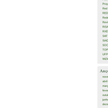
Proy
Red 
RED
Rede
Revi
RIS
RX
SAF
SIA
SOC
TOP
UFPe
WiZ
Arq
nov
abri
mar
feve
outu
junh
dez