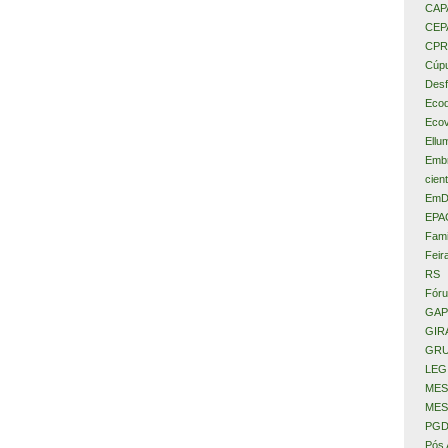
CAP
CEP
CPR
Cúpu
Desf
Eco
Ecov
Ellu
Embr
cient
EmD
EPA
Fami
Feir
RS
Fóru
GAP
GIR
GRU
LEG
MES
MES
PGD
Pós 