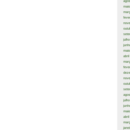
agos
maio
mar
feve
nov
outu
sete
julh
junh
maio
abri
mar
feve
dez
nov
outu
sete
agos
julh
junh
maio
abri
mar
jane