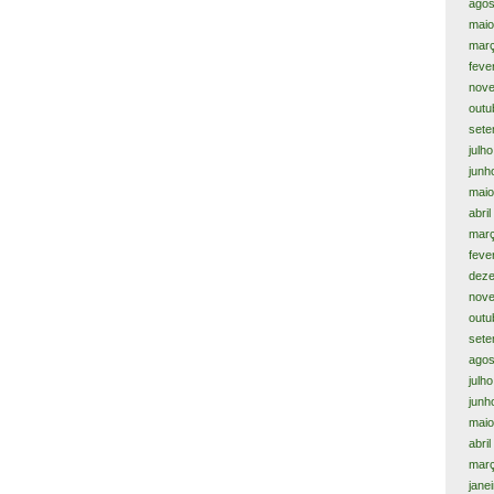
agos
maio
mar
feve
nov
outu
sete
julh
junh
maio
abri
mar
feve
dez
nov
outu
sete
agos
julh
junh
maio
abri
mar
jane