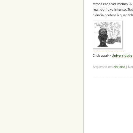
temos cada vez menos. A 
real, do fluxo intenso. T
ciência prefere à quantid
Click aqui->
Universidade
Arquivado em
Notícias
| Ne