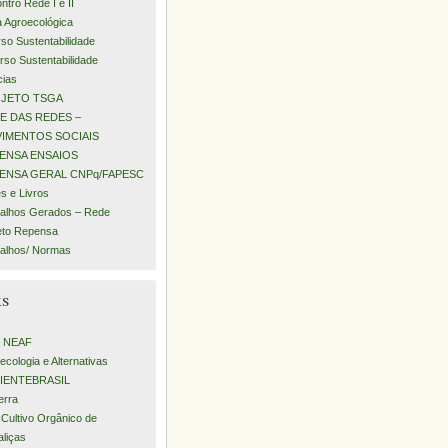
ntro Rede I e II
a Agroecológica
rso Sustentabilidade
urso Sustentabilidade
cias
JETO TSGA
E DAS REDES –
IMENTOS SOCIAIS
ENSA ENSAIOS
ENSA GERAL CNPq/FAPESC
s e Livros
alhos Gerados – Rede
eto Repensa
alhos/ Normas
ks
– NEAF
ecologia e Alternativas
IENTEBRASIL
erra
 Cultivo Orgânico de
aliças