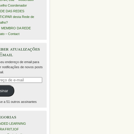
elho Coordenador
EDE DAS REDES
ICIPAR desta Rede de
alho?
 MEMBRO DA REDE
ato – Contact
ber atualizações
 Email
 seu endereço de email para
r notificações de novos posts
il.
eço
sinar
se a 51 outros assinantes
egorias
NDED LEARNING
RA FRITJOF