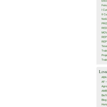
Enco
Feir
I Cu
II C
Notí
PRO
RED
MOV
REP
REP
Tese
Trab
Proj
Trab
Lin
ABA
AF 
Agro
AMB
BioT
Blog
Hort