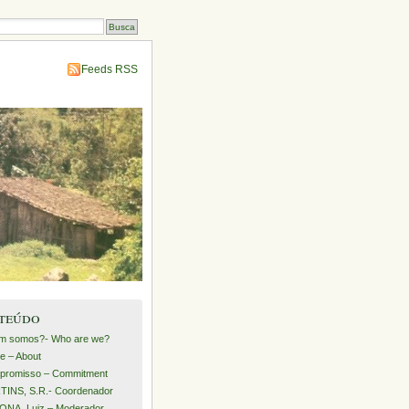
Feeds RSS
teúdo
m somos?- Who are we?
e – About
promisso – Commitment
INS, S.R.- Coordenador
NA, Luiz – Moderador