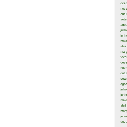
dez
nov
outu
sete
agos
julh
junh
maio
abril
març
feve
dez
nov
outu
sete
agos
julh
junh
maio
abri
mar
jane
dez