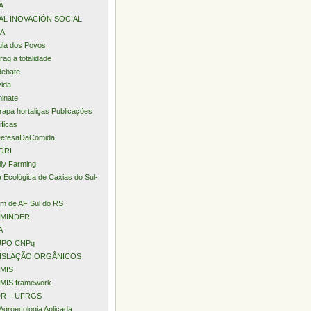
A
AL INOVACIÓN SOCIAL
A
la dos Povos
rag a totalidade
debate
ida
minate
apa hortaliças Publicações
ificas
efesaDaComida
GRI
ly Farming
a Ecológica de Caxias do Sul-
m de AF Sul do RS
MINDER
A
PO CNPq
ISLAÇÃO ORGÂNICOS
MIS
MIS framework
R – UFRGS
Agroecologia Aplicada