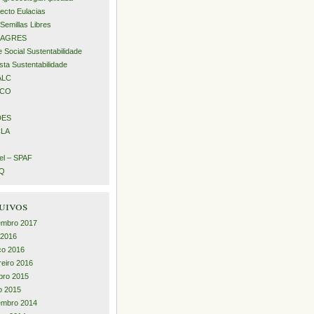
ecto Eulacias
Semillas Libres
AGRES
 Social Sustentabilidade
sta Sustentabilidade
ALC
ECO
DES
LA
l – SPAF
iQ
uivos
embro 2017
l 2016
ço 2016
reiro 2016
bro 2015
o 2015
embro 2014