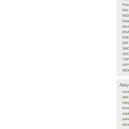
Proy
Red 
RED
Rede
Revi
RIS
RX
SAF
SIA
SOC
TOP
UFPe
WiZ
Arq
nov
abri
mar
feve
outu
junh
dez