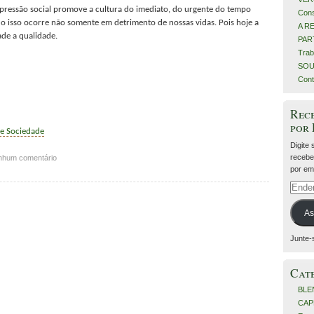
pressão social promove a cultura do imediato, do urgente do tempo
Cons
udo isso ocorre não somente em detrimento de nossas vidas. Pois hoje a
A R
ade a qualidade.
PART
Trab
SOU
Cont
Rece
por
 e Sociedade
Digite
recebe
nhum comentário
por ema
Ender
de
e-
As
mail
Junte-
Cat
BLE
CAP