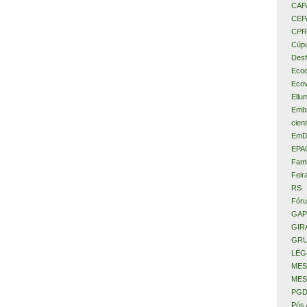
CAP
CEP
CPR
Cúpu
Desf
Eco
Ecov
Ellu
Embr
cient
EmD
EPA
Fami
Feir
RS
Fóru
GAP
GIR
GRU
LEG
MES
MES
PGD
Pós 