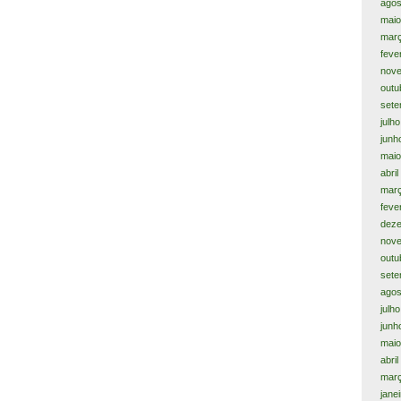
agos
maio
mar
feve
nov
outu
sete
julh
junh
maio
abri
mar
feve
dez
nov
outu
sete
agos
julh
junh
maio
abri
mar
jane