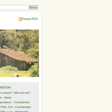
Feeds RSS
teúdo
m somos?- Who are we?
e – About
promisso – Commitment
INS, S.R.- Coordenador
NA, Luiz – Moderador