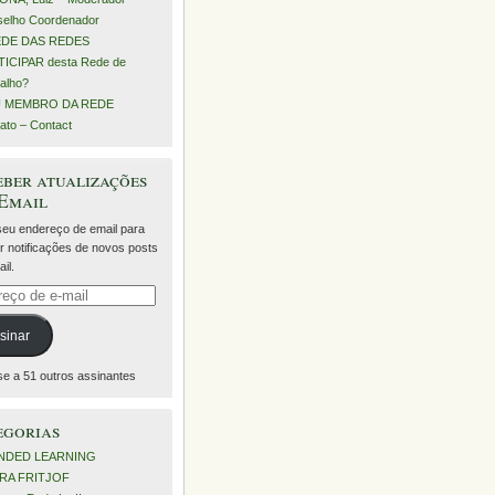
elho Coordenador
EDE DAS REDES
ICIPAR desta Rede de
alho?
 MEMBRO DA REDE
ato – Contact
ber atualizações
 Email
 seu endereço de email para
r notificações de novos posts
il.
eço
sinar
se a 51 outros assinantes
egorias
NDED LEARNING
RA FRITJOF