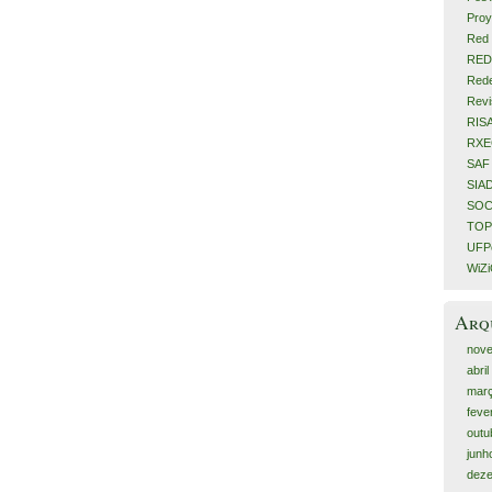
Proy
Red 
RED
Rede
Revi
RIS
RX
SAF
SIA
SOC
TOP
UFPe
WiZ
Arq
nov
abri
mar
feve
outu
junh
dez