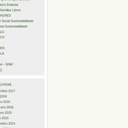
ecto Eulacias
Semillas Libres
AGRES
 Social Sustentabilidade
sta Sustentabilidade
ALC
ECO
DES
LA
l – SPAF
iQ
uivos
embro 2017
l 2016
ço 2016
reiro 2016
bro 2015
o 2015
embro 2014