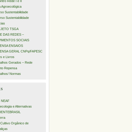
ntro Rede I e II
a Agroecológica
rso Sustentabilidade
urso Sustentabilidade
cias
JETO TSGA
E DAS REDES –
IMENTOS SOCIAIS
ENSA ENSAIOS
ENSA GERAL CNPq/FAPESC
s e Livros
alhos Gerados – Rede
eto Repensa
alhos/ Normas
ks
– NEAF
ecologia e Alternativas
IENTEBRASIL
erra
 Cultivo Orgânico de
aliças