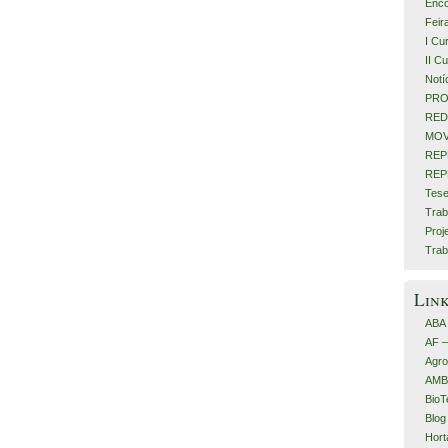
Enco
Feir
I Cu
II C
Notí
PRO
RED
MOV
REP
REP
Tese
Trab
Proj
Trab
Lin
ABA
AF 
Agro
AMB
BioT
Blog
Hort