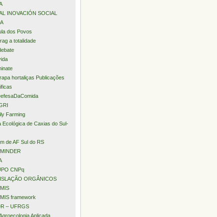
A
AL INOVACIÓN SOCIAL
A
la dos Povos
rag a totalidade
debate
ida
minate
apa hortaliças Publicações
ificas
efesaDaComida
GRI
ly Farming
a Ecológica de Caxias do Sul-
m de AF Sul do RS
MINDER
A
PO CNPq
ISLAÇÃO ORGÂNICOS
MIS
MIS framework
R – UFRGS
Agroecologia Aplicada