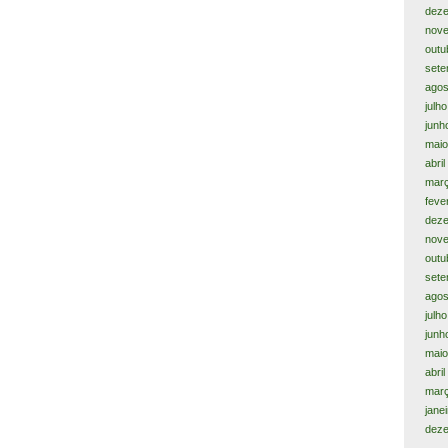
dez
nov
outu
sete
agos
julh
junh
maio
abril
març
feve
dez
nov
outu
sete
agos
julh
junh
maio
abri
mar
jane
dez