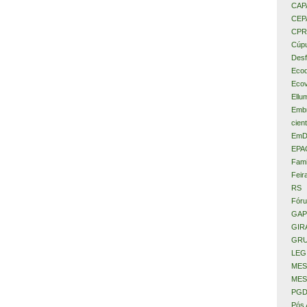
CAP
CEP
CPR
Cúpu
Desf
Eco
Ecov
Ellu
Embr
cient
EmD
EPA
Fami
Feir
RS
Fóru
GAP
GIR
GRU
LEG
MES
MES
PGD
Pós 