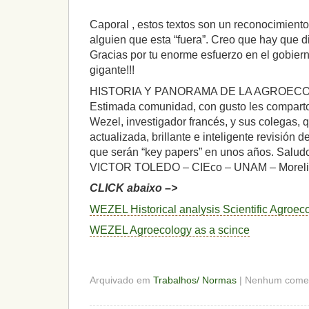
Caporal , estos textos son un reconocimiento 
alguien que esta “fuera”. Creo que hay que d
Gracias por tu enorme esfuerzo en el gobierno
gigante!!!
HISTORIA Y PANORAMA DE LA AGROEC
Estimada comunidad, con gusto les comparto 
Wezel, investigador francés, y sus colegas,
actualizada, brillante e inteligente revisión 
que serán “key papers” en unos años. Salud
VICTOR TOLEDO – CIEco – UNAM – Moreli
CLICK abaixo –>
WEZEL Historical analysis Scientific Agroec
WEZEL Agroecology as a scince
Arquivado em
Trabalhos/ Normas
| Nenhum comen