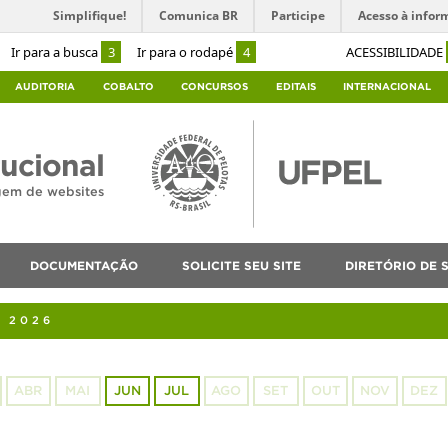
Simplifique!
Comunica BR
Participe
Acesso à infor
Ir para a busca
3
Ir para o rodapé
4
ACESSIBILIDADE
AUDITORIA
COBALTO
CONCURSOS
EDITAIS
INTERNACIONAL
tucional
agem de websites
DOCUMENTAÇÃO
SOLICITE SEU SITE
DIRETÓRIO DE S
E 2026
ABR
MAI
JUN
JUL
AGO
SET
OUT
NOV
DEZ