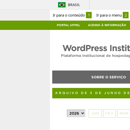
BRASIL
Ir para o conteúdo
1
Ir para o menu
2
PORTAL UFPEL
ACESSO À INFORMAÇÃO
WordPress Insti
Plataforma institucional de hosped
SOBRE O SERVIÇO
ARQUIVO DE 3 DE JUNHO D
JAN
FEV
MAR