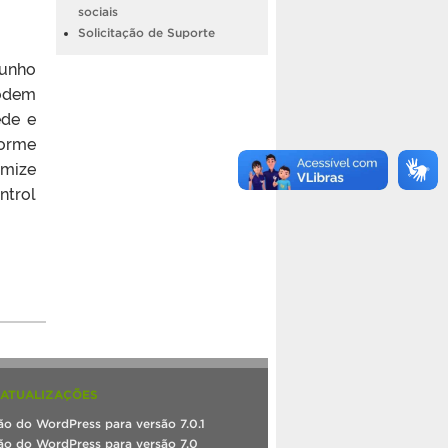
sociais
Solicitação de Suporte
junho
podem
ede e
orme
omize
ntrol
 ATUALIZAÇÕES
ão do WordPress para versão 7.0.1
ão do WordPress para versão 7.0