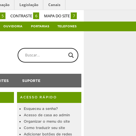
mação
Legislação
Canais
5
CONTRASTE
6
MAPA DO SITE
7
OUVIDORIA
PORTARIAS
TELEFONES
ITES
SUPORTE
ACESSO RÁPIDO
Esqueceu a senha?
Acesso de casa ao admin
Organizar o menu do site
Como traduzir seu site
Adicionar botões de redes