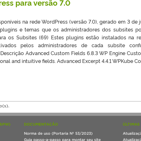
ess para versão 7.0
disponíveis na rede WordPress (versão 7.0), gerado em 3 de 
s plugins e temas que os administradores dos subsites 
ra os Subsites (69) Estes plugins estão instalados na r
ivados pelos administradores de cada subsite conf
r Descrição Advanced Custom Fields 6.8.3 WP Engine Cust
onal and intuitive fields. Advanced Excerpt 4.4.1 WPKube Co
o(s).
(SPW)
DOCUMENTAÇÃO
ÚLTIMAS
Norma de uso (Portaria Nº 53/2023)
Atualizaç
Guia passo-a-passo para montar seu site
Atualizaç