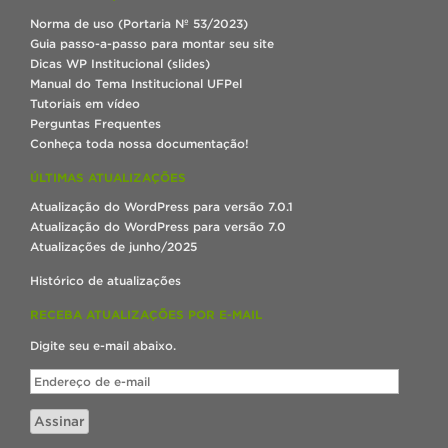
Norma de uso (Portaria Nº 53/2023)
Guia passo-a-passo para montar seu site
Dicas WP Institucional (slides)
Manual do Tema Institucional UFPel
Tutoriais em vídeo
Perguntas Frequentes
Conheça toda nossa documentação!
ÚLTIMAS ATUALIZAÇÕES
Atualização do WordPress para versão 7.0.1
Atualização do WordPress para versão 7.0
Atualizações de junho/2025
Histórico de atualizações
RECEBA ATUALIZAÇÕES POR E-MAIL
Digite seu e-mail abaixo.
Endereço
de
e-
Assinar
mail