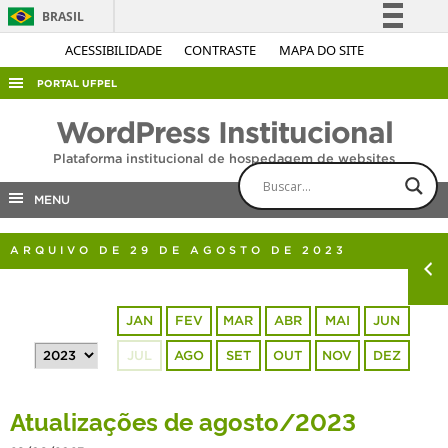
BRASIL
Simplifique!
ACESSIBILIDADE
CONTRASTE
MAPA DO SITE
Comunica BR
PORTAL UFPEL
Participe
ACESSO À INFORMAÇÃO
WordPress Institucional
Acesso à informação
AUDITORIA
Plataforma institucional de hospedagem de websites
Legislação
COBALTO
Canais
MENU
CONCURSOS
ARQUIVO DE 29 DE AGOSTO DE 2023
EDITAIS
INTERNACIONAL
JAN
FEV
MAR
ABR
MAI
JUN
OUVIDORIA
JUL
AGO
SET
OUT
NOV
DEZ
PORTARIAS
TELEFONES
Atualizações de agosto/2023