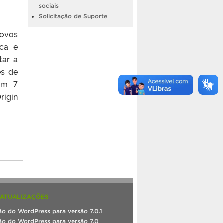
sociais
Solicitação de Suporte
Novos
sca e
tar a
es de
orm 7
rigin
 ATUALIZAÇÕES
ão do WordPress para versão 7.0.1
ão do WordPress para versão 7.0