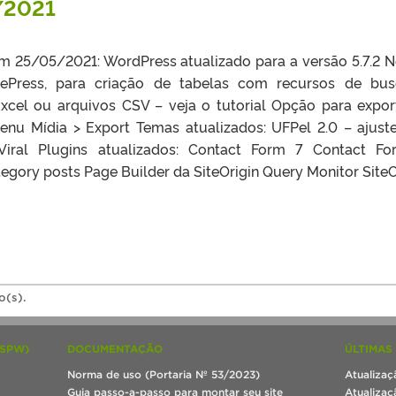
/2021
em 25/05/2021: WordPress atualizado para a versão 5.7.2 
blePress, para criação de tabelas com recursos de bu
Excel ou arquivos CSV – veja o tutorial Opção para expor
menu Mídia > Export Temas atualizados: UFPel 2.0 – ajust
iral Plugins atualizados: Contact Form 7 Contact F
tegory posts Page Builder da SiteOrigin Query Monitor SiteO
o(s).
(SPW)
DOCUMENTAÇÃO
ÚLTIMAS
Norma de uso (Portaria Nº 53/2023)
Atualizaç
Guia passo-a-passo para montar seu site
Atualizaç