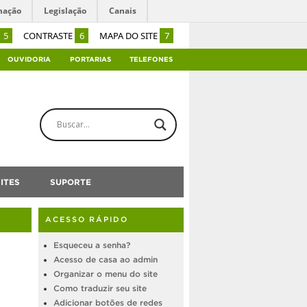
mação
Legislação
Canais
5
CONTRASTE
6
MAPA DO SITE
7
OUVIDORIA
PORTARIAS
TELEFONES
ITES
SUPORTE
ACESSO RÁPIDO
Esqueceu a senha?
Acesso de casa ao admin
Organizar o menu do site
Como traduzir seu site
Adicionar botões de redes