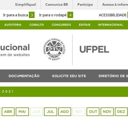
Simplifique!
Comunica BR
Participe
Acesso à infor
Ir para a busca
3
Ir para o rodapé
4
ACESSIBILIDADE
AUDITORIA
COBALTO
CONCURSOS
EDITAIS
INTERNACIONAL
tucional
agem de websites
DOCUMENTAÇÃO
SOLICITE SEU SITE
DIRETÓRIO DE S
 2021
ABR
MAI
JUN
JUL
AGO
SET
OUT
NOV
DEZ