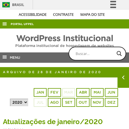
BRASIL
Simplifique!
ACESSIBILIDADE
CONTRASTE
MAPA DO SITE
Comunica BR
PORTAL UFPEL
Participe
ACESSO À INFORMAÇÃO
WordPress Institucional
Acesso à informação
AUDITORIA
Plataforma institucional de hospedagem de websites
Legislação
COBALTO
Canais
MENU
CONCURSOS
ARQUIVO DE 28 DE JANEIRO DE 2020
EDITAIS
INTERNACIONAL
JAN
FEV
MAR
ABR
MAI
JUN
OUVIDORIA
JUL
AGO
SET
OUT
NOV
DEZ
PORTARIAS
TELEFONES
Atualizações de janeiro/2020