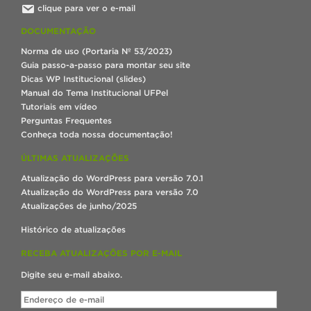
clique para ver o e-mail
DOCUMENTAÇÃO
Norma de uso (Portaria Nº 53/2023)
Guia passo-a-passo para montar seu site
Dicas WP Institucional (slides)
Manual do Tema Institucional UFPel
Tutoriais em vídeo
Perguntas Frequentes
Conheça toda nossa documentação!
ÚLTIMAS ATUALIZAÇÕES
Atualização do WordPress para versão 7.0.1
Atualização do WordPress para versão 7.0
Atualizações de junho/2025
Histórico de atualizações
RECEBA ATUALIZAÇÕES POR E-MAIL
Digite seu e-mail abaixo.
Endereço
de