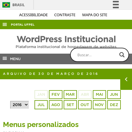
BRASIL
Simplifique!
ACESSIBILIDADE
CONTRASTE
MAPA DO SITE
Comunica BR
PORTAL UFPEL
Participe
ACESSO À INFORMAÇÃO
WordPress Institucional
Acesso à informação
AUDITORIA
Plataforma institucional de hospedagem de websites
Legislação
COBALTO
Canais
MENU
CONCURSOS
ARQUIVO DE 30 DE MARÇO DE 2016
EDITAIS
INTERNACIONAL
JAN
FEV
MAR
ABR
MAI
JUN
OUVIDORIA
JUL
AGO
SET
OUT
NOV
DEZ
PORTARIAS
TELEFONES
Menus personalizados