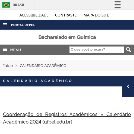
BRASIL
Simplifique!
ACESSIBILIDADE
CONTRASTE
MAPA DO SITE
Comunica BR
PORTAL UFPEL
Participe
ACESSO À INFORMAÇÃO
Bacharelado em Química
Acesso à informação
AUDITORIA
MENU
Legislação
COBALTO
Canais
Início
CALENDÁRIO ACADÊMICO
CONCURSOS
EDITAIS
CALENDÁRIO ACADÊMICO
INTERNACIONAL
OUVIDORIA
PORTARIAS
Coordenação de Registros Acadêmicos » Calendário
TELEFONES
Acadêmico 2024 (ufpel.edu.br)