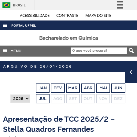
BRASIL
Simplifique!
ACESSIBILIDADE
CONTRASTE
MAPA DO SITE
Comunica BR
PORTAL UFPEL
Participe
ACESSO À INFORMAÇÃO
Bacharelado em Química
Acesso à informação
AUDITORIA
MENU
Legislação
COBALTO
Canais
ARQUIVO DE 26/01/2026
CONCURSOS
EDITAIS
JAN
FEV
MAR
ABR
MAI
JUN
INTERNACIONAL
JUL
AGO
SET
OUT
NOV
DEZ
OUVIDORIA
PORTARIAS
Apresentação de TCC 2025/2 –
TELEFONES
Stella Quadros Fernandes