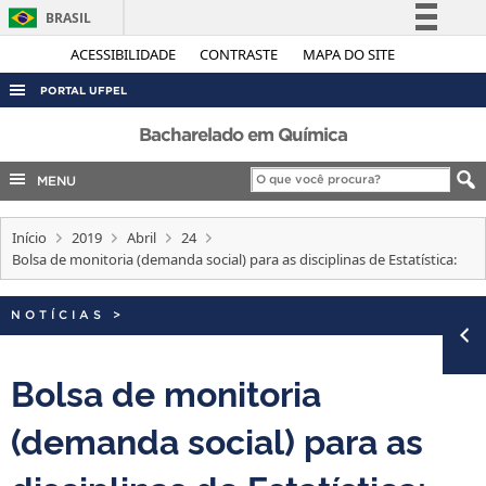
BRASIL
Simplifique!
ACESSIBILIDADE
CONTRASTE
MAPA DO SITE
Comunica BR
PORTAL UFPEL
Participe
ACESSO À INFORMAÇÃO
Bacharelado em Química
Acesso à informação
AUDITORIA
MENU
Legislação
COBALTO
Canais
Início
2019
Abril
24
CONCURSOS
Bolsa de monitoria (demanda social) para as disciplinas de Estatística:
EDITAIS
INTERNACIONAL
NOTÍCIAS
>
OUVIDORIA
Bolsa de monitoria
PORTARIAS
(demanda social) para as
TELEFONES