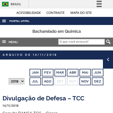
BRASIL
Simplifique!
ACESSIBILIDADE
CONTRASTE
MAPA DO SITE
Comunica BR
PORTAL UFPEL
Participe
ACESSO À INFORMAÇÃO
Bacharelado em Química
Acesso à informação
AUDITORIA
MENU
Legislação
COBALTO
Canais
ARQUIVO DE 14/11/2018
CONCURSOS
EDITAIS
JAN
FEV
MAR
ABR
MAI
JUN
INTERNACIONAL
JUL
AGO
SET
OUT
NOV
DEZ
OUVIDORIA
PORTARIAS
Divulgação de Defesa – TCC
TELEFONES
14/11/2018
Convite BANCA TCC – Cinara