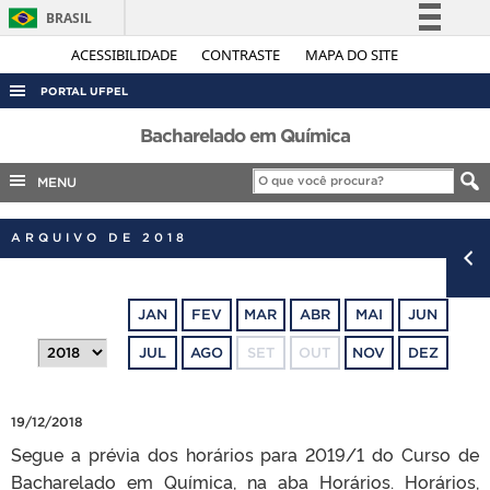
BRASIL
Simplifique!
ACESSIBILIDADE
CONTRASTE
MAPA DO SITE
Comunica BR
PORTAL UFPEL
Participe
ACESSO À INFORMAÇÃO
Bacharelado em Química
Acesso à informação
AUDITORIA
MENU
Legislação
COBALTO
Canais
ARQUIVO DE 2018
CONCURSOS
EDITAIS
JAN
FEV
MAR
ABR
MAI
JUN
INTERNACIONAL
JUL
AGO
SET
OUT
NOV
DEZ
OUVIDORIA
PORTARIAS
19/12/2018
TELEFONES
Segue a prévia dos horários para 2019/1 do Curso de
Bacharelado em Química, na aba Horários. Horários,