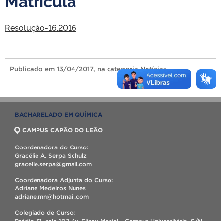
Matrícula
Resolução-16.2016
Publicado
em
13/04/2017
, na categoria
Notícias
.
BACHARELADO EM QUÍMICA
CAMPUS CAPÃO DO LEÃO
Coordenadora do Curso:
Gracélie A. Serpa Schulz
gracelie.serpa@gmail.com
Coordenadora Adjunta do Curso:
Adriane Medeiros Nunes
adriane.mn@hotmail.com
Colegiado de Curso:
Prédio 31, sala 102 Av. Eliseu Maciel - Campus Universitário, S/N