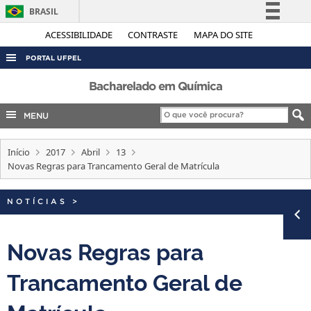
BRASIL
Simplifique!
ACESSIBILIDADE
CONTRASTE
MAPA DO SITE
Comunica BR
PORTAL UFPEL
Participe
ACESSO À INFORMAÇÃO
Bacharelado em Química
Acesso à informação
AUDITORIA
MENU
Legislação
COBALTO
Canais
Início
2017
Abril
13
CONCURSOS
Novas Regras para Trancamento Geral de Matrícula
EDITAIS
INTERNACIONAL
NOTÍCIAS
>
OUVIDORIA
Novas Regras para
PORTARIAS
Trancamento Geral de
TELEFONES