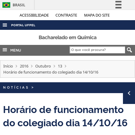
BRASIL
Simplifique!
ACESSIBILIDADE
CONTRASTE
MAPA DO SITE
Comunica BR
PORTAL UFPEL
Participe
ACESSO À INFORMAÇÃO
Bacharelado em Química
Acesso à informação
AUDITORIA
MENU
Legislação
COBALTO
Canais
Início
2016
Outubro
13
CONCURSOS
Horário de funcionamento do colegiado dia 14/10/16
EDITAIS
INTERNACIONAL
NOTÍCIAS
>
OUVIDORIA
Horário de funcionamento
PORTARIAS
do colegiado dia 14/10/16
TELEFONES