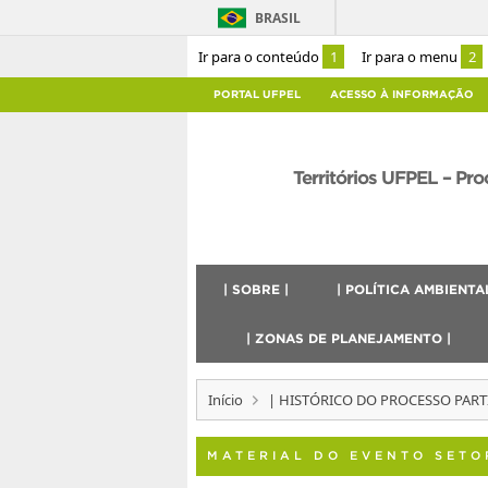
BRASIL
Ir para o conteúdo
1
Ir para o menu
2
PORTAL UFPEL
ACESSO À INFORMAÇÃO
Territórios UFPEL – Pr
| SOBRE |
| POLÍTICA AMBIENTAL
| ZONAS DE PLANEJAMENTO |
Início
| HISTÓRICO DO PROCESSO PARTI
MATERIAL DO EVENTO SETO