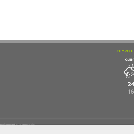
TEMPO E
QUIN
2
1
anejamento Integrado.
o por
SGTIC / UFPel
.