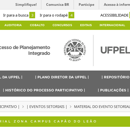
Simplifique!
Comunica BR
Participe
Acesso à infor
Ir para a busca
3
Ir para o rodapé
4
ACESSIBILIDADE
AUDITORIA
COBALTO
CONCURSOS
EDITAIS
INTERNACIONAL
ocesso de Planejamento
Integrado
 DA UFPEL |
| PLANO DIRETOR DA UFPEL |
| REPOSITÓRIO
| HISTÓRICO DO PROCESSO PARTICIPATIVO |
| PUBLICAÇÕES |
CIPATIVO |
| EVENTOS SETORIAIS |
MATERIAL DO EVENTO SETORIA
RIAL ZONA CAMPUS CAPÃO DO LEÃO