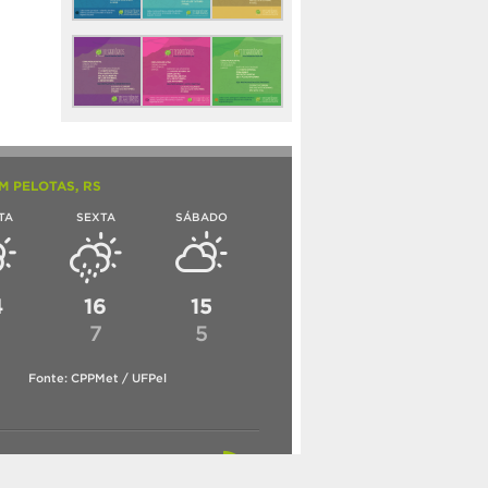
M PELOTAS, RS
TA
SEXTA
SÁBADO
4
16
15
6
7
5
Fonte: CPPMet / UFPel