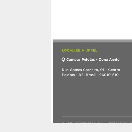
LOCALIZE A UFPEL
Campus Pelotas - Zona Anglo
Rua Gomes Carneiro, 01 - Centro
Pelotas - RS, Brasil - 96010-610
©2026 Territórios UFPEL – Processo de Pl
Criado com
WordPress
.
Tema desenvolvid