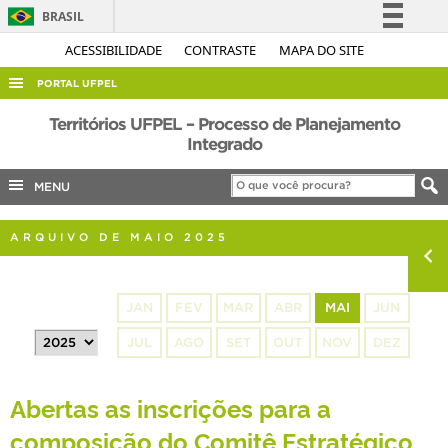
BRASIL
Simplifique!
ACESSIBILIDADE
CONTRASTE
MAPA DO SITE
Comunica BR
PORTAL UFPEL
Participe
ACESSO À INFORMAÇÃO
Territórios UFPEL – Processo de Planejamento
Acesso à informação
Integrado
AUDITORIA
Legislação
MENU
COBALTO
Canais
CONCURSOS
ARQUIVO DE MAIO 2025
EDITAIS
INTERNACIONAL
JAN
FEV
MAR
ABR
MAI
JUN
OUVIDORIA
JUL
AGO
SET
OUT
NOV
DEZ
PORTARIAS
TELEFONES
Abertas as inscrições para a
composição do Comitê Estratégico