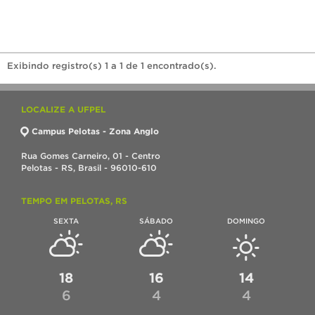
Exibindo registro(s) 1 a 1 de 1 encontrado(s).
LOCALIZE A UFPEL
Campus Pelotas - Zona Anglo
Rua Gomes Carneiro, 01 - Centro
Pelotas - RS, Brasil - 96010-610
TEMPO EM PELOTAS, RS
SEXTA
SÁBADO
DOMINGO
18
16
14
6
4
4