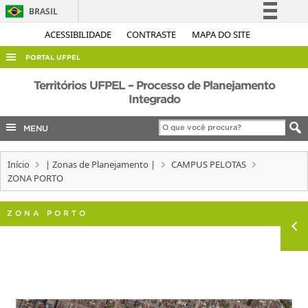
BRASIL
Simplifique!
ACESSIBILIDADE
CONTRASTE
MAPA DO SITE
Comunica BR
PORTAL UFPEL
Participe
ACESSO À INFORMAÇÃO
Territórios UFPEL – Processo de Planejamento
Acesso à informação
Integrado
AUDITORIA
Legislação
MENU
COBALTO
Canais
CONCURSOS
Início
| Zonas de Planejamento |
CAMPUS PELOTAS
EDITAIS
ZONA PORTO
INTERNACIONAL
ZONA PORTO
OUVIDORIA
PORTARIAS
TELEFONES