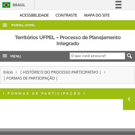
BRASIL
Simplifique!
ACESSIBILIDADE
CONTRASTE
MAPA DO SITE
Comunica BR
PORTAL UFPEL
Participe
ACESSO À INFORMAÇÃO
Territórios UFPEL – Processo de Planejamento
Acesso à informação
Integrado
AUDITORIA
Legislação
MENU
COBALTO
Canais
CONCURSOS
Início
| HISTÓRICO DO PROCESSO PARTICIPATIVO |
EDITAIS
| FORMAS DE PARTICIPAÇÃO |
INTERNACIONAL
| FORMAS DE PARTICIPAÇÃO |
OUVIDORIA
PORTARIAS
TELEFONES