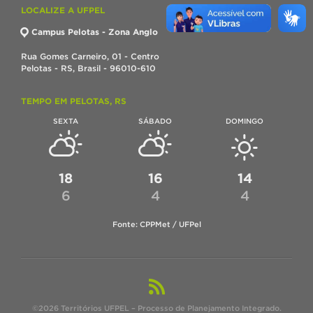
LOCALIZE A UFPEL
Campus Pelotas - Zona Anglo
Rua Gomes Carneiro, 01 - Centro
Pelotas - RS, Brasil - 96010-610
TEMPO EM PELOTAS, RS
SEXTA
SÁBADO
DOMINGO
18
16
14
6
4
4
Fonte: CPPMet / UFPel
©2026 Territórios UFPEL – Processo de Planejamento Integrado.