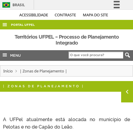
BRASIL
Simplifique!
ACESSIBILIDADE
CONTRASTE
MAPA DO SITE
Comunica BR
PORTAL UFPEL
Participe
ACESSO À INFORMAÇÃO
Territórios UFPEL – Processo de Planejamento
Acesso à informação
Integrado
AUDITORIA
Legislação
MENU
COBALTO
Canais
CONCURSOS
Início
| Zonas de Planejamento |
EDITAIS
INTERNACIONAL
| ZONAS DE PLANEJAMENTO |
OUVIDORIA
PORTARIAS
TELEFONES
A UFPel atualmente está alocada no município de
Pelotas e no de Capão do Leão.