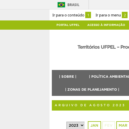
BRASIL
Ir para o conteúdo
1
Ir para o menu
2
PORTAL UFPEL
ACESSO À INFORMAÇÃO
Territórios UFPEL – Pr
| SOBRE |
| POLÍTICA AMBIENTAL
| ZONAS DE PLANEJAMENTO |
ARQUIVO DE AGOSTO 2023
JAN
FEV
MAR