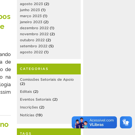
agosto 2023
(2)
junho 2023
(1)
pos
março 2023
(1)
janeiro 2023
(2)
 e
dezembro 2022
(1)
novembro 2022
(2)
outubro 2022
(2)
setembro 2022
(5)
agosto 2022
(1)
ando
pa de
ão de
CATEGORIAS
ão na
Comissões Setoriais de Apoio
logia
(2)
assim
Editais
(2)
Eventos Setoriais
(2)
Inscrições
(2)
Notícias
(19)
 no
TAGS