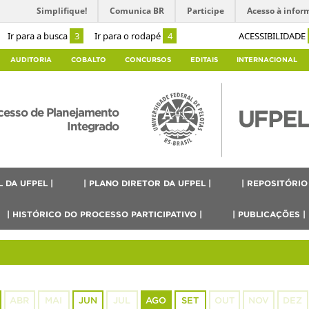
Simplifique!
Comunica BR
Participe
Acesso à infor
Ir para a busca
3
Ir para o rodapé
4
ACESSIBILIDADE
AUDITORIA
COBALTO
CONCURSOS
EDITAIS
INTERNACIONAL
ocesso de Planejamento
Integrado
 DA UFPEL |
| PLANO DIRETOR DA UFPEL |
| REPOSITÓRIO
| HISTÓRICO DO PROCESSO PARTICIPATIVO |
| PUBLICAÇÕES |
ABR
MAI
JUN
JUL
AGO
SET
OUT
NOV
DEZ