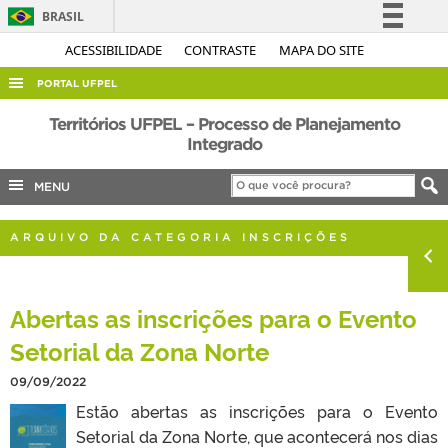
BRASIL
Simplifique!
ACESSIBILIDADE
CONTRASTE
MAPA DO SITE
Comunica BR
PORTAL UFPEL
Participe
ACESSO À INFORMAÇÃO
Territórios UFPEL – Processo de Planejamento
Acesso à informação
Integrado
AUDITORIA
Legislação
MENU
COBALTO
Canais
CONCURSOS
ARQUIVO DA CATEGORIA INSCRIÇÕES
EDITAIS
INTERNACIONAL
Abertas as inscrições para o Evento
OUVIDORIA
Setorial da Zona Norte
PORTARIAS
09/09/2022
TELEFONES
Estão abertas as inscrições para o Evento
Setorial da Zona Norte, que acontecerá nos dias