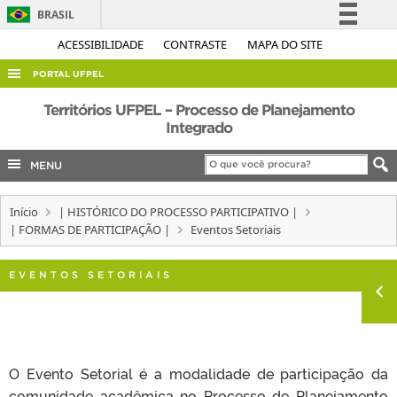
BRASIL
Simplifique!
ACESSIBILIDADE
CONTRASTE
MAPA DO SITE
Comunica BR
PORTAL UFPEL
Participe
ACESSO À INFORMAÇÃO
Territórios UFPEL – Processo de Planejamento
Acesso à informação
Integrado
AUDITORIA
Legislação
MENU
COBALTO
Canais
CONCURSOS
Início
| HISTÓRICO DO PROCESSO PARTICIPATIVO |
EDITAIS
| FORMAS DE PARTICIPAÇÃO |
Eventos Setoriais
INTERNACIONAL
EVENTOS SETORIAIS
OUVIDORIA
PORTARIAS
TELEFONES
O Evento Setorial é a modalidade de participação da
comunidade acadêmica no Processo de Planejamento