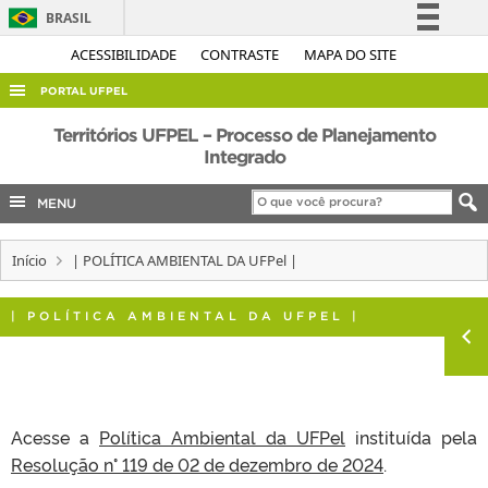
BRASIL
Simplifique!
ACESSIBILIDADE
CONTRASTE
MAPA DO SITE
Comunica BR
PORTAL UFPEL
Participe
ACESSO À INFORMAÇÃO
Territórios UFPEL – Processo de Planejamento
Acesso à informação
Integrado
AUDITORIA
Legislação
MENU
COBALTO
Canais
CONCURSOS
Início
| POLÍTICA AMBIENTAL DA UFPel |
EDITAIS
INTERNACIONAL
| POLÍTICA AMBIENTAL DA UFPEL |
OUVIDORIA
PORTARIAS
TELEFONES
Acesse a
Política Ambiental da UFPel
instituída pela
Resolução n° 119 de 02 de dezembro de 2024
.