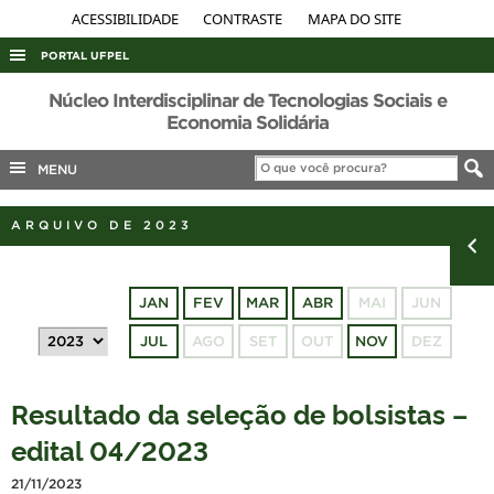
ACESSIBILIDADE
CONTRASTE
MAPA DO SITE
PORTAL UFPEL
ACESSO À INFORMAÇÃO
Núcleo Interdisciplinar de Tecnologias Sociais e
Economia Solidária
AUDITORIA
MENU
COBALTO
CONCURSOS
ARQUIVO DE 2023
EDITAIS
INTERNACIONAL
JAN
FEV
MAR
ABR
MAI
JUN
OUVIDORIA
JUL
AGO
SET
OUT
NOV
DEZ
PORTARIAS
TELEFONES
Resultado da seleção de bolsistas –
edital 04/2023
21/11/2023