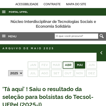
ACESSIBILIDADE
CONTRASTE
MAPA DO SITE
PORTAL UFPEL
ACESSO À INFORMAÇÃO
Núcleo Interdisciplinar de Tecnologias Sociais e
Economia Solidária
AUDITORIA
MENU
COBALTO
CONCURSOS
ARQUIVO DE MAIO 2025
EDITAIS
INTERNACIONAL
JAN
FEV
MAR
ABR
MAI
JUN
OUVIDORIA
JUL
AGO
SET
OUT
NOV
DEZ
PORTARIAS
TELEFONES
‘Tá aqui’ ! Saiu o resultado da
seleção para bolsistas do Tecsol-
UFPel (2025-I)