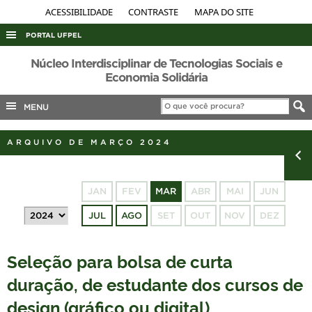
ACESSIBILIDADE
CONTRASTE
MAPA DO SITE
PORTAL UFPEL
ACESSO À INFORMAÇÃO
Núcleo Interdisciplinar de Tecnologias Sociais e
Economia Solidária
AUDITORIA
MENU
COBALTO
CONCURSOS
ARQUIVO DE MARÇO 2024
EDITAIS
INTERNACIONAL
JAN
FEV
MAR
ABR
MAI
JUN
OUVIDORIA
JUL
AGO
SET
OUT
NOV
DEZ
PORTARIAS
TELEFONES
Seleção para bolsa de curta
duração, de estudante dos cursos de
design (gráfico ou digital)