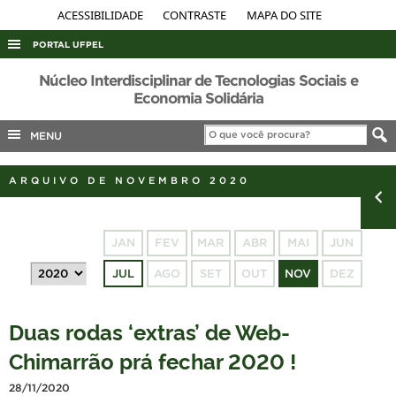
ACESSIBILIDADE
CONTRASTE
MAPA DO SITE
PORTAL UFPEL
ACESSO À INFORMAÇÃO
Núcleo Interdisciplinar de Tecnologias Sociais e
Economia Solidária
AUDITORIA
MENU
COBALTO
CONCURSOS
ARQUIVO DE NOVEMBRO 2020
EDITAIS
INTERNACIONAL
JAN
FEV
MAR
ABR
MAI
JUN
OUVIDORIA
JUL
AGO
SET
OUT
NOV
DEZ
PORTARIAS
TELEFONES
Duas rodas ‘extras’ de Web-
Chimarrão prá fechar 2020 !
28/11/2020