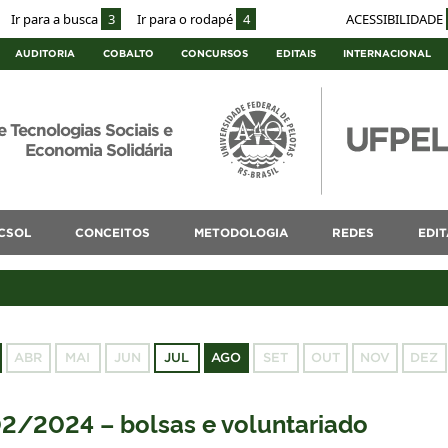
Ir para a busca
3
Ir para o rodapé
4
ACESSIBILIDADE
AUDITORIA
COBALTO
CONCURSOS
EDITAIS
INTERNACIONAL
e Tecnologias Sociais e
Economia Solidária
CSOL
CONCEITOS
METODOLOGIA
REDES
EDIT
ABR
MAI
JUN
JUL
AGO
SET
OUT
NOV
DEZ
02/2024 – bolsas e voluntariado