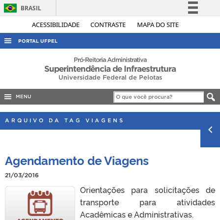
BRASIL
Simplifique!
ACESSIBILIDADE
CONTRASTE
MAPA DO SITE
Comunica BR
PORTAL UFPEL
Participe
ACESSO À INFORMAÇÃO
Pró-Reitoria Administrativa
Superintendência de Infraestrutura
Acesso à informação
AUDITORIA
Universidade Federal de Pelotas
Legislação
COBALTO
Canais
MENU
CONCURSOS
ARQUIVO DA TAG VIAGENS
EDITAIS
INTERNACIONAL
Agendamento de Viagens
OUVIDORIA
21/03/2016
PORTARIAS
Orientações para solicitações de
TELEFONES
transporte para atividades
Acadêmicas e Administrativas.