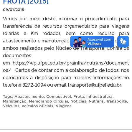
FROTA [2015]
09/01/2015
Vimos por meio deste, informar o procedimento para
transferência de recursos orçamentários para viagens
(diárias e Km rodado), bem como recurso para
abastecimento e manutenção de veículos das Unidades,
ambos realizados pelo Núcleo de Transporte. Confira os
documentos
em https://wp.ufpel.edu.br/prainfra/nutrans/document
os/ Certos de contar com a colaboração de todos, nos
colocamos a disposição para maiores informações no
telefone 3272-1094 ou email transporte@ufpel.edu.br.
Tags:
Abastecimento
,
Combustível
,
Frota
,
Infraestrutura
,
Manutenção
,
Memorando Circular
,
Notícias
,
Nutrans
,
Transporte
,
Veículos
,
veículos oficiais
,
Viagens
.