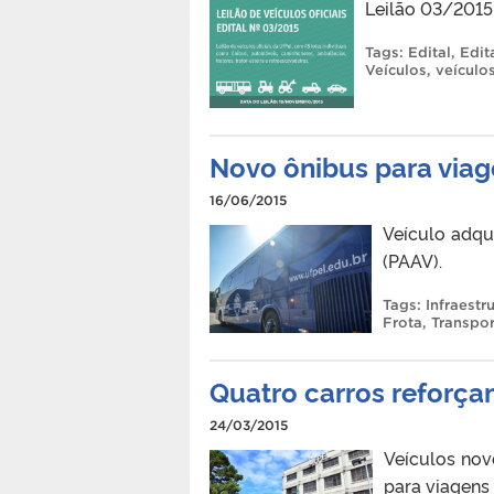
Leilão 03/2015
Tags:
Edital
,
Edit
Veículos
,
veículos
Novo ônibus para viag
16/06/2015
Veículo adqu
(PAAV).
Tags:
Infraestr
Frota
,
Transpo
Quatro carros reforça
24/03/2015
Veículos nov
para viagens