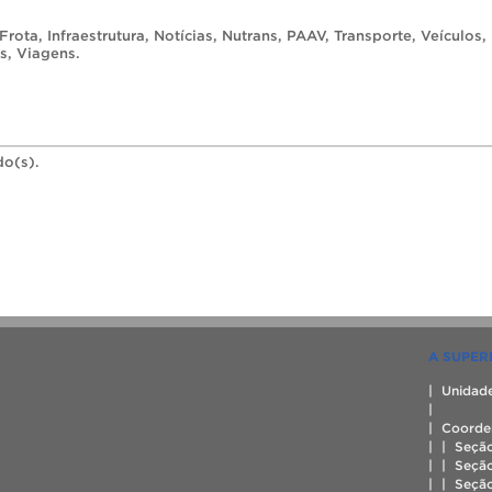
Frota
,
Infraestrutura
,
Notícias
,
Nutrans
,
PAAV
,
Transporte
,
Veículos
,
is
,
Viagens
.
do(s).
A SUPER
| Unidade
|
| Coorde
| | Seçã
| | Seçã
| | Seçã