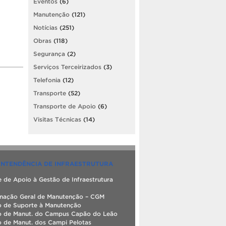
Eventos
(6)
Manutenção
(121)
Notícias
(251)
Obras
(118)
Segurança
(2)
Serviços Terceirizados
(3)
Telefonia
(12)
Transporte
(52)
Transporte de Apoio
(6)
Visitas Técnicas
(14)
INTENDÊNCIA DE INFRAESTRUTURA
 de Apoio à Gestão de Infraestrutura
nação Geral de Manutenção – CGM
o de Suporte à Manutenção
o de Manut. do Campus Capão do Leão
o de Manut. dos Campi Pelotas