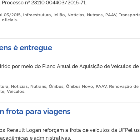
. Processo nº 23110.004403/2015-71.
al 03/2015
,
Infraestrutura
,
leilão
,
Notícias
,
Nutrans
,
PAAV
,
Transport
 oficiais
.
ens é entregue
irido por meio do Plano Anual de Aquisição de Veículos de
utura
,
Notícias
,
Nutrans
,
Ônibus
,
Ônibus Novo
,
PAAV
,
Renovação de
rte
,
Veículos
.
m frota para viagens
os Renault Logan reforçam a frota de veículos da UFPel u
 acadêmicas e administrativas.