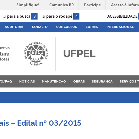
Simplifique!
Comunica BR
Participe
Acesso à infor
Ir para a busca
3
Ir para o rodapé
4
ACESSIBILIDADE
AUDITORIA
COBALTO
CONCURSOS
EDITAIS
INTERNACIONAL
rativa
tura
lotas
TO/FAQ
NOTÍCIAS
MANUTENÇÃO
OBRAS
SEGURANÇA
SERVIÇOS 
iais – Edital nº 03/2015