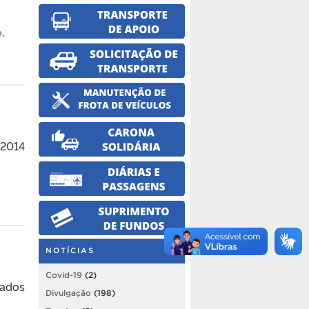
e
,
 2014
NOTÍCIAS
Covid-19
(2)
sados
Divulgação
(198)