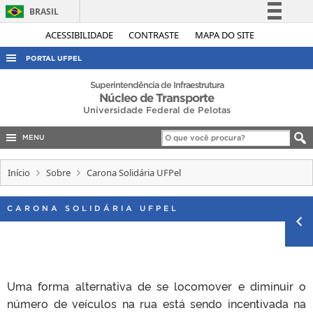
BRASIL
Simplifique!
ACESSIBILIDADE
CONTRASTE
MAPA DO SITE
Comunica BR
PORTAL UFPEL
Participe
ACESSO À INFORMAÇÃO
Superintendência de Infraestrutura
Núcleo de Transporte
Acesso à informação
AUDITORIA
Universidade Federal de Pelotas
Legislação
COBALTO
Canais
MENU
CONCURSOS
Início
Sobre
Carona Solidária UFPel
EDITAIS
INTERNACIONAL
CARONA SOLIDÁRIA UFPEL
OUVIDORIA
PORTARIAS
TELEFONES
Uma forma alternativa de se locomover e diminuir o
número de veículos na rua está sendo incentivada na