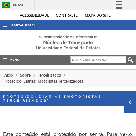
BRASIL
Simplifique!
ACESSIBILIDADE
CONTRASTE
MAPA DO SITE
Comunica BR
PORTAL UFPEL
Participe
ACESSO À INFORMAÇÃO
Superintendência de Infraestrutura
Núcleo de Transporte
Acesso à informação
AUDITORIA
Universidade Federal de Pelotas
Legislação
COBALTO
Canais
MENU
CONCURSOS
Início
Sobre
Terceirizados
EDITAIS
Protegido: Diárias [Motoristas Terceirizados]
INTERNACIONAL
PROTEGIDO: DIÁRIAS [MOTORISTAS
OUVIDORIA
TERCEIRIZADOS]
PORTARIAS
TELEFONES
Este conteúdo está protegido por senha. Para vê-lo,