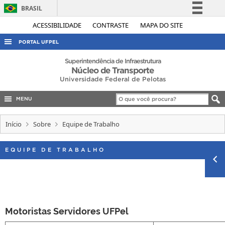
BRASIL
Simplifique!
ACESSIBILIDADE
CONTRASTE
MAPA DO SITE
Comunica BR
PORTAL UFPEL
Participe
ACESSO À INFORMAÇÃO
Superintendência de Infraestrutura
Núcleo de Transporte
Acesso à informação
AUDITORIA
Universidade Federal de Pelotas
Legislação
COBALTO
Canais
MENU
CONCURSOS
Início
Sobre
Equipe de Trabalho
EDITAIS
INTERNACIONAL
EQUIPE DE TRABALHO
OUVIDORIA
PORTARIAS
TELEFONES
Motoristas Servidores UFPel