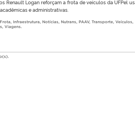
os Renault Logan reforçam a frota de veículos da UFPel u
 acadêmicas e administrativas.
Frota
,
Infraestrutura
,
Notícias
,
Nutrans
,
PAAV
,
Transporte
,
Veículos
,
is
,
Viagens
.
o(s).