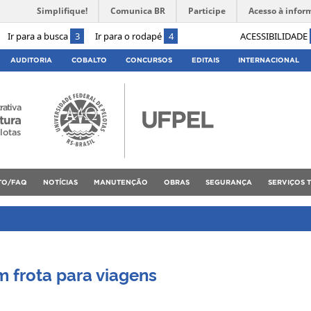
Simplifique!
Comunica BR
Participe
Acesso à infor
Ir para a busca
3
Ir para o rodapé
4
ACESSIBILIDADE
AUDITORIA
COBALTO
CONCURSOS
EDITAIS
INTERNACIONAL
rativa
tura
lotas
TO/FAQ
NOTÍCIAS
MANUTENÇÃO
OBRAS
SEGURANÇA
SERVIÇOS 
m frota para viagens