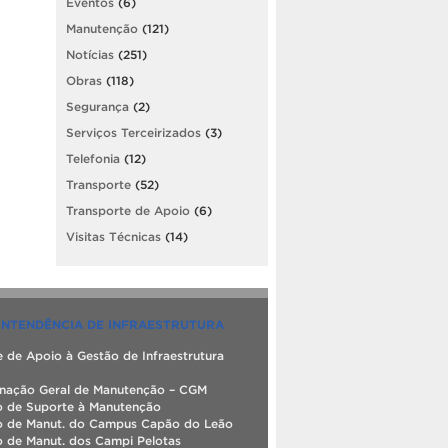
Eventos
(6)
Manutenção
(121)
Notícias
(251)
Obras
(118)
Segurança
(2)
Serviços Terceirizados
(3)
Telefonia
(12)
Transporte
(52)
Transporte de Apoio
(6)
Visitas Técnicas
(14)
INTENDÊNCIA DE INFRAESTRUTURA
 de Apoio à Gestão de Infraestrutura
nação Geral de Manutenção – CGM
o de Suporte à Manutenção
o de Manut. do Campus Capão do Leão
o de Manut. dos Campi Pelotas