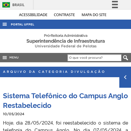
BRASIL
Simplifique!
ACESSIBILIDADE
CONTRASTE
MAPA DO SITE
Comunica BR
PORTAL UFPEL
Participe
ACESSO À INFORMAÇÃO
Pró-Reitoria Administrativa
Superintendência de Infraestrutura
Acesso à informação
AUDITORIA
Universidade Federal de Pelotas
Legislação
COBALTO
Canais
MENU
CONCURSOS
ARQUIVO DA CATEGORIA DIVULGAÇÃO
EDITAIS
INTERNACIONAL
Sistema Telefônico do Campus Anglo
OUVIDORIA
Restabelecido
PORTARIAS
10/05/2024
TELEFONES
Hoje, dia 28/05/2024, foi reestabelecido o sistema de
telefonia do Campus Anglo. No dia 07/05/2024, a