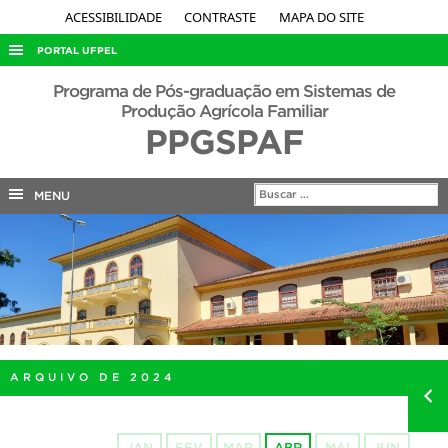
ACESSIBILIDADE
CONTRASTE
MAPA DO SITE
PORTAL UFPEL
ACESSO À INFORMAÇÃO
Programa de Pós-graduação em Sistemas de
Produção Agrícola Familiar
AUDITORIA
PPGSPAF
COBALTO
CONCURSOS
MENU
EDITAIS
INTERNACIONAL
OUVIDORIA
PORTARIAS
TELEFONES
ARQUIVO DE 2024
JAN
FEV
MAR
ABR
MAI
JUN