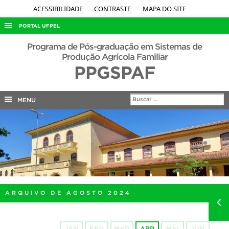
ACESSIBILIDADE
CONTRASTE
MAPA DO SITE
PORTAL UFPEL
ACESSO À INFORMAÇÃO
Programa de Pós-graduação em Sistemas de
Produção Agrícola Familiar
AUDITORIA
PPGSPAF
COBALTO
CONCURSOS
MENU
EDITAIS
INTERNACIONAL
OUVIDORIA
PORTARIAS
TELEFONES
ARQUIVO DE AGOSTO 2024
JAN
FEV
MAR
ABR
MAI
JUN