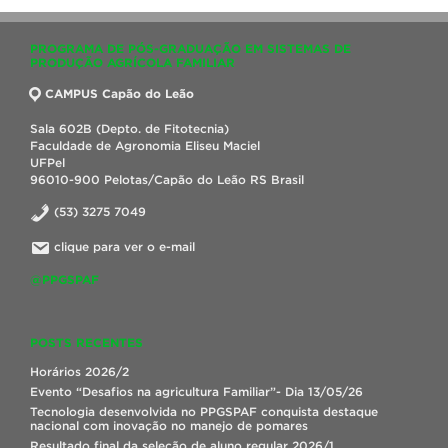
PROGRAMA DE PÓS-GRADUAÇÃO EM SISTEMAS DE
PRODUÇÃO AGRÍCOLA FAMILIAR
CAMPUS Capão do Leão
Sala 602B (Depto. de Fitotecnia)
Faculdade de Agronomia Eliseu Maciel
UFPel
96010-900 Pelotas/Capão do Leão RS Brasil
(53) 3275 7049
clique para ver o e-mail
@PPGSPAF
POSTS RECENTES
Horários 2026/2
Evento “Desafios na agricultura Familiar”- Dia 13/05/26
Tecnologia desenvolvida no PPGSPAF conquista destaque
nacional com inovação no manejo de pomares
Resultado final da seleção de aluno regular 2026/1