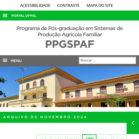
ACESSIBILIDADE
CONTRASTE
MAPA DO SITE
PORTAL UFPEL
ACESSO À INFORMAÇÃO
Programa de Pós-graduação em Sistemas de
Produção Agrícola Familiar
AUDITORIA
PPGSPAF
COBALTO
CONCURSOS
MENU
EDITAIS
INTERNACIONAL
OUVIDORIA
PORTARIAS
TELEFONES
ARQUIVO DE NOVEMBRO 2024
JAN
FEV
MAR
ABR
MAI
JUN