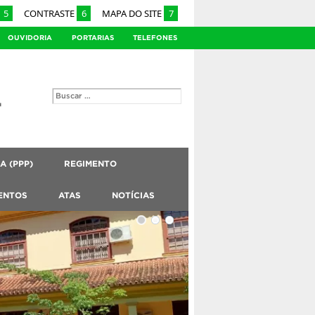
5
CONTRASTE
6
MAPA DO SITE
7
OUVIDORIA
PORTARIAS
TELEFONES
 (PPP)
REGIMENTO
ENTOS
ATAS
NOTÍCIAS