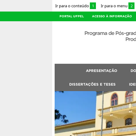
Ir para o conteúdo
1
Ir para o menu
2
PORTAL UFPEL
ACESSO À INFORMAÇÃO
Programa de Pós-gra
Prod
APRESENTAÇÃO
DO
DISSERTAÇÕES E TESES
IDE