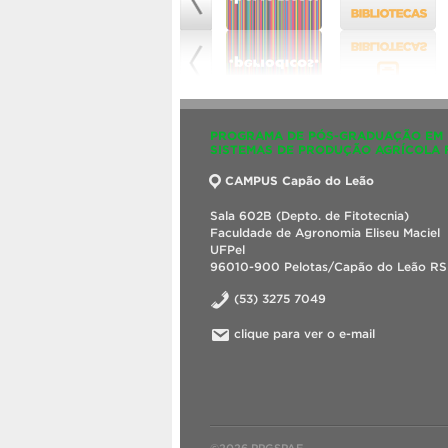
PROGRAMA DE PÓS-GRADUAÇÃO EM
SISTEMAS DE PRODUÇÃO AGRÍCOLA 
CAMPUS Capão do Leão
Sala 602B (Depto. de Fitotecnia)
Faculdade de Agronomia Eliseu Maciel
UFPel
96010-900 Pelotas/Capão do Leão RS 
(53) 3275 7049
clique para ver o e-mail
©2026 PPGSPAF.