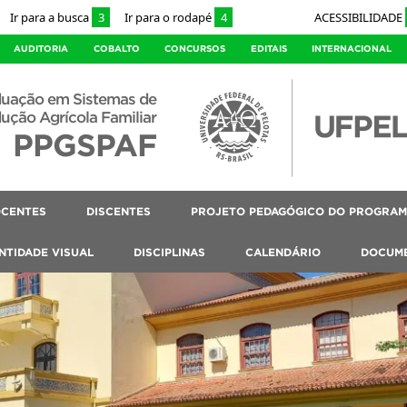
Ir para a busca
3
Ir para o rodapé
4
ACESSIBILIDADE
AUDITORIA
COBALTO
CONCURSOS
EDITAIS
INTERNACIONAL
duação em Sistemas de
ução Agrícola Familiar
PPGSPAF
CENTES
DISCENTES
PROJETO PEDAGÓGICO DO PROGRAMA
NTIDADE VISUAL
DISCIPLINAS
CALENDÁRIO
DOCUM