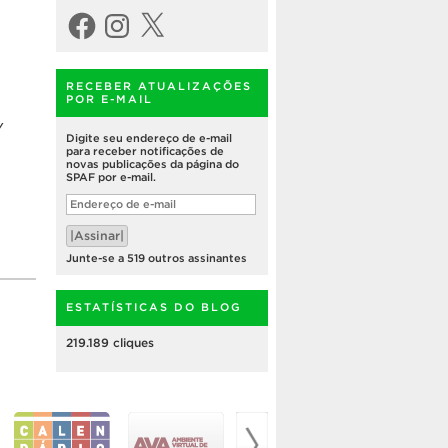
Facebook
Instagram
X
RECEBER ATUALIZAÇÕES
POR E-MAIL
/
Digite seu endereço de e-mail
para receber notificações de
novas publicações da página do
SPAF por e-mail.
Endereço
de
e-
|Assinar|
mail
Junte-se a 519 outros assinantes
ESTATÍSTICAS DO BLOG
219.189 cliques