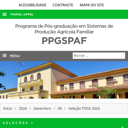
ACESSIBILIDADE
CONTRASTE
MAPA DO SITE
PORTAL UFPEL
ACESSO À INFORMAÇÃO
Programa de Pós-graduação em Sistemas de
Produção Agrícola Familiar
AUDITORIA
PPGSPAF
COBALTO
CONCURSOS
MENU
EDITAIS
INTERNACIONAL
OUVIDORIA
PORTARIAS
TELEFONES
Início
2024
Dezembro
09
Seleção PDSE 2024
SELEÇÕES
>