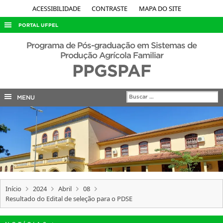
ACESSIBILIDADE
CONTRASTE
MAPA DO SITE
PORTAL UFPEL
ACESSO À INFORMAÇÃO
Programa de Pós-graduação em Sistemas de
Produção Agrícola Familiar
AUDITORIA
PPGSPAF
COBALTO
CONCURSOS
MENU
EDITAIS
INTERNACIONAL
OUVIDORIA
PORTARIAS
TELEFONES
Início
2024
Abril
08
Resultado do Edital de seleção para o PDSE