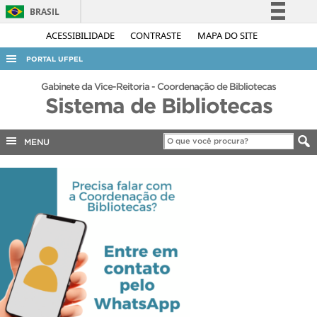
BRASIL
Simplifique!
ACESSIBILIDADE
CONTRASTE
MAPA DO SITE
Comunica BR
PORTAL UFPEL
Participe
ACESSO À INFORMAÇÃO
Gabinete da Vice-Reitoria - Coordenação de Bibliotecas
Acesso à informação
Sistema de Bibliotecas
AUDITORIA
Legislação
COBALTO
Canais
MENU
CONCURSOS
EDITAIS
INTERNACIONAL
OUVIDORIA
PORTARIAS
TELEFONES