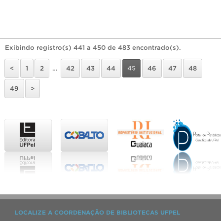
Exibindo registro(s) 441 a 450 de 483 encontrado(s).
<
1
2
…
42
43
44
45
46
47
48
49
>
LOCALIZE A COORDENAÇÃO DE BIBLIOTECAS UFPEL