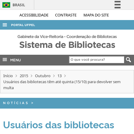
BRASIL
Simplifique!
ACESSIBILIDADE
CONTRASTE
MAPA DO SITE
Comunica BR
PORTAL UFPEL
Participe
ACESSO À INFORMAÇÃO
Gabinete da Vice-Reitoria - Coordenação de Bibliotecas
Acesso à informação
Sistema de Bibliotecas
AUDITORIA
Legislação
COBALTO
Canais
MENU
CONCURSOS
Início
2015
Outubro
13
EDITAIS
Usuários das bibliotecas têm até quinta (15/10) para devolver sem
INTERNACIONAL
multa
OUVIDORIA
NOTÍCIAS
>
PORTARIAS
TELEFONES
Usuários das bibliotecas