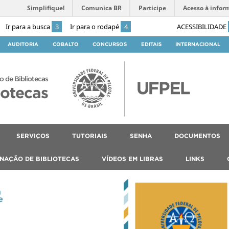
Simplifique!
Comunica BR
Participe
Acesso à infor
Ir para a busca
3
Ir para o rodapé
4
ACESSIBILIDADE
AUDITORIA
COBALTO
CONCURSOS
EDITAIS
INTERNACIONAL
o de Bibliotecas
iotecas
SERVIÇOS
TUTORIAIS
SENHA
DOCUMENTOS
NAÇÃO DE BIBLIOTECAS
VÍDEOS EM LIBRAS
LINKS