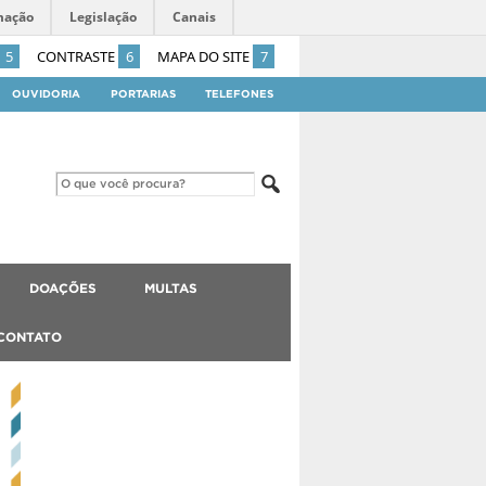
mação
Legislação
Canais
5
CONTRASTE
6
MAPA DO SITE
7
OUVIDORIA
PORTARIAS
TELEFONES
DOAÇÕES
MULTAS
CONTATO