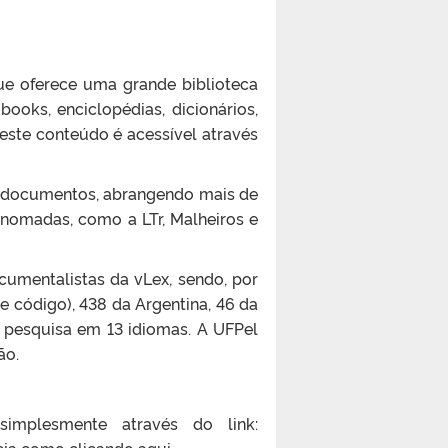
ue oferece uma grande biblioteca
-books, enciclopédias, dicionários,
este conteúdo é acessível através
e documentos, abrangendo mais de
 renomadas, como a LTr, Malheiros e
cumentalistas da vLex, sendo, por
de código), 438 da Argentina, 46 da
a pesquisa em 13 idiomas. A UFPel
ão.
implesmente através do link:
eja como clicando aqui
.