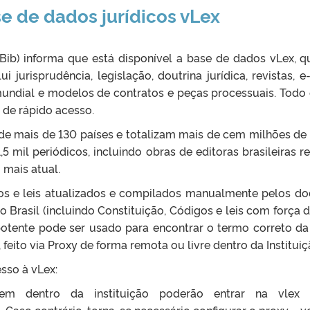
se de dados jurídicos vLex
Bib) informa que está disponível a base de dados vLex, q
ui jurisprudência, legislação, doutrina jurídica, revistas, e
undial e modelos de contratos e peças processuais. Todo 
 de rápido acesso.
 de mais de 130 países e totalizam mais de cem milhões d
 1,5 mil periódicos, incluindo obras de editoras brasileiras
 mais atual.
igos e leis atualizados e compilados manualmente pelos do
o Brasil (incluindo Constituição, Códigos e leis com força 
r potente pode ser usado para encontrar o termo correto d
feito via Proxy de forma remota ou livre dentro da Instituiç
sso à vLex:
em dentro da instituição poderão entrar na vlex s
p
. Caso contrário, torna-se necessário configurar o proxy –
v